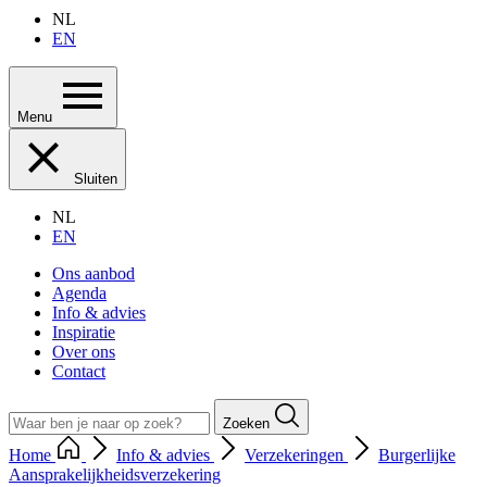
NL
EN
Menu
Sluiten
NL
EN
Ons aanbod
Agenda
Info & advies
Inspiratie
Over ons
Contact
Zoeken
Home
Info & advies
Verzekeringen
Burgerlijke
Aansprakelijkheidsverzekering