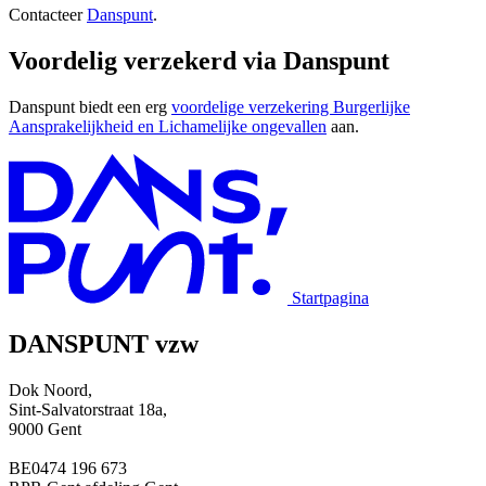
Contacteer
Danspunt
.
Voordelig verzekerd via Danspunt
Danspunt biedt een erg
voordelige verzekering Burgerlijke
Aansprakelijkheid en Lichamelijke ongevallen
aan.
Startpagina
DANSPUNT vzw
Dok Noord,
Sint-Salvatorstraat 18a,
9000 Gent
BE0474 196 673