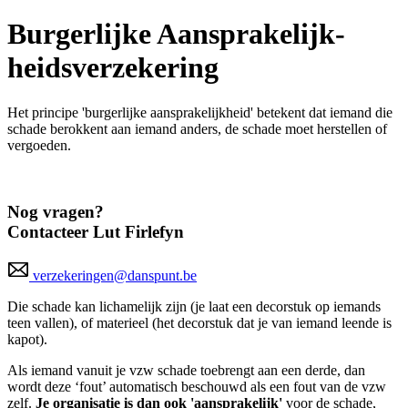
Burgerlijke Aan­spra­ke­lijk­
heids­ver­ze­ke­ring
Het principe 'burgerlijke aansprakelijkheid' betekent dat iemand die
schade berokkent aan iemand anders, de schade moet herstellen of
vergoeden.
Nog vragen?
Contacteer Lut Firlefyn
verzekeringen@danspunt.be
Die schade kan lichamelijk zijn (je laat een decorstuk op iemands
teen vallen), of materieel (het decorstuk dat je van iemand leende is
kapot).
Als iemand vanuit je vzw schade toebrengt aan een derde, dan
wordt deze ‘fout’ automatisch beschouwd als een fout van de vzw
zelf.
Je organisatie is dan ook 'aansprakelijk'
voor de schade,